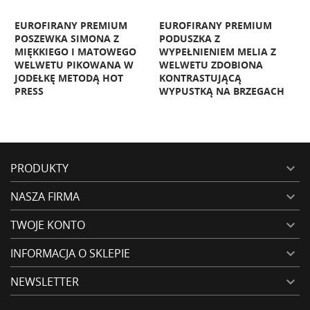
EUROFIRANY PREMIUM
EUROFIRANY PREMIUM
POSZEWKA SIMONA Z
PODUSZKA Z
MIĘKKIEGO I MATOWEGO
WYPEŁNIENIEM MELIA Z
M
WELWETU PIKOWANA W
WELWETU ZDOBIONA
JODEŁKĘ METODĄ HOT
KONTRASTUJĄCĄ
J
PRESS
WYPUSTKĄ NA BRZEGACH
P
PRODUKTY

NASZA FIRMA

TWOJE KONTO

INFORMACJA O SKLEPIE

NEWSLETTER
