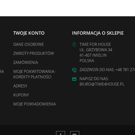
TWOJE KONTO
INFORMACJA O SKLEPIE
DANE OSOBOWE
TIME FOR HOUSE
UL. GRZYBOWA 34
ZWROTY PRODUKTÓW
41-407 IMIELIN
POLSKA
ZAMÓWIENIA
ZADZWOŃ DO NAS: +48 781 27
RA
MOJE POKWITOWANIA -
KOREKTY PŁATNOŚCI
NAPISZ DO NAS:
BIURO@TIME4HOUSE.PL
ADRESY
KUPONY
MOJE POWIADOMIENIA