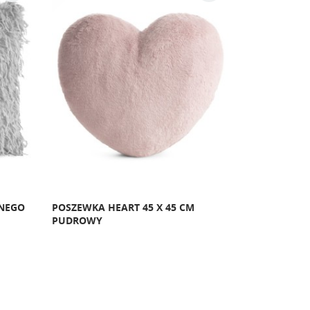
MNEGO
POSZEWKA HEART 45 X 45 CM
POSZEWKA N
PUDROWY
MIODOWA Z 
TKANINY NI