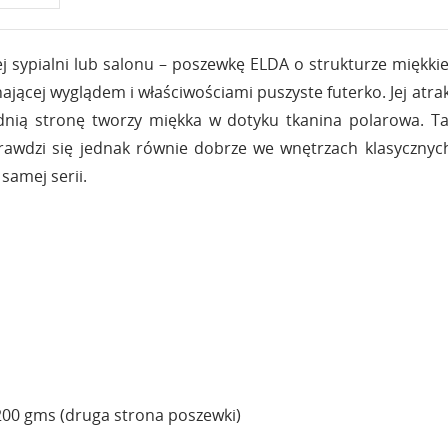
j sypialni lub salonu – poszewkę ELDA o strukturze miękkie
ającej wyglądem i właściwościami puszyste futerko. Jej atr
nią stronę tworzy miękka w dotyku tkanina polarowa. Taka
awdzi się jednak równie dobrze we wnętrzach klasycznyc
 samej serii.
200 gms (druga strona poszewki)