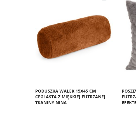
A Z
PODUSZKA WAŁEK 15X45 CM
POSZE
NYM WŁOSEM
CEGLASTA Z MIĘKKIEJ FUTRZANEJ
FUTRZ
TKANINY NINA
EFEKT