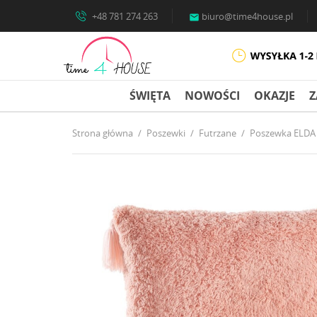
+48 781 274 263
biuro@time4house.pl

ŚWIĘTA
NOWOŚCI
OKAZJE
Z
Strona główna
Poszewki
Futrzane
Poszewka ELDA 