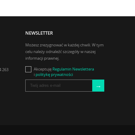
NEWSLETTER
Możesz zrezygnować w każdej chwili. W tym
celu należy odnaleźć szczegóły w naszej
informacji prawnej.
Akceptuję
Regulamin Newslettera
4 263
i
politykę prywatności