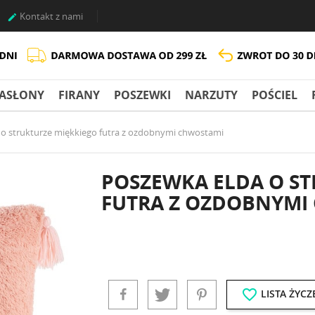
Kontakt z nami

ASŁONY
FIRANY
POSZEWKI
NARZUTY
POŚCIEL
o strukturze miękkiego futra z ozdobnymi chwostami
POSZEWKA ELDA O ST
FUTRA Z OZDOBNYMI
favorite_border
LISTA ŻYCZ