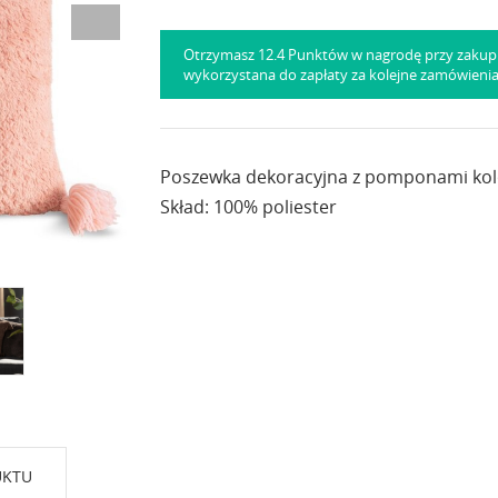
Otrzymasz 12.4 Punktów w nagrodę przy zakup
wykorzystana do zapłaty za kolejne zamówieni
Poszewka dekoracyjna z pomponami kol
Skład: 100% poliester
UKTU