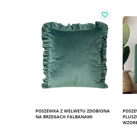
favorite_border
favorite_border
ZE ZŁOTYM
POSZEWKA Z WELWETU ZDOBIONA
POSZE
GAŁĄZKI
NA BRZEGACH FALBANAMI
PLUSZ
TKĄ
WZOR