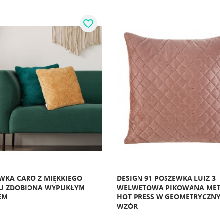
favorite_border
WKA CARO Z MIĘKKIEGO
DESIGN 91 POSZEWKA LUIZ 3
U ZDOBIONA WYPUKŁYM
WELWETOWA PIKOWANA ME
EM
HOT PRESS W GEOMETRYCZN
WZÓR