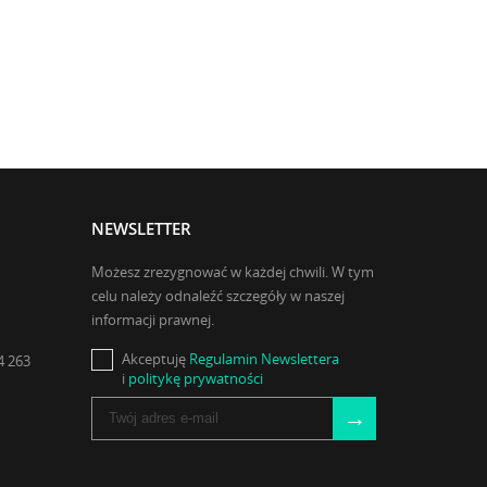
NEWSLETTER
Możesz zrezygnować w każdej chwili. W tym
celu należy odnaleźć szczegóły w naszej
informacji prawnej.
Akceptuję
Regulamin Newslettera
4 263
i
politykę prywatności