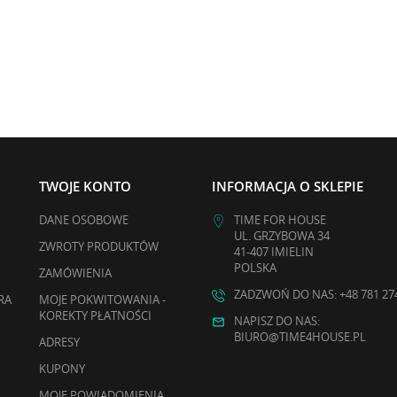
TWOJE KONTO
INFORMACJA O SKLEPIE
DANE OSOBOWE
TIME FOR HOUSE
UL. GRZYBOWA 34
ZWROTY PRODUKTÓW
41-407 IMIELIN
POLSKA
ZAMÓWIENIA
ZADZWOŃ DO NAS: +48 781 27
RA
MOJE POKWITOWANIA -
KOREKTY PŁATNOŚCI
NAPISZ DO NAS:
BIURO@TIME4HOUSE.PL
ADRESY
KUPONY
MOJE POWIADOMIENIA