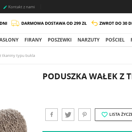
Kontakt z nami

ASŁONY
FIRANY
POSZEWKI
NARZUTY
POŚCIEL
z tkaniny typu bukla
PODUSZKA WAŁEK Z T
favorite_border
LISTA ŻYCZ