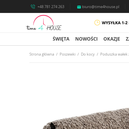
+48 781 274 263
biuro@time4house.pl

ŚWIĘTA
NOWOŚCI
OKAZJE
Z
Strona główna
Poszewki
Do kocy
Poduszka wałek 