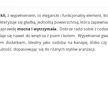
kli,
z wypełnieniem, to elegancki i funkcjonalny element, k
kteryzuje się gładką, jednolitą powierzchnią, która zapewn
k naprawdę
mocna i wytrzymała.
Dobrze radzi sobie z codzi
adaje się nawet do wnętrza z psem i kotem. Wypełnienie gwara
m dodatkiem. Idealny jako ozdoba na kanapę, łóżko czy
tulność, dopasowując się do różnych stylów aranżacji.