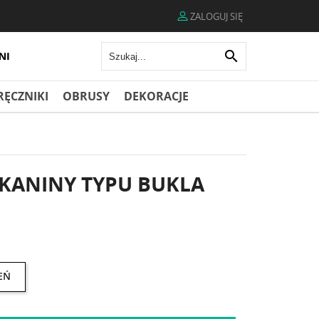
ZALOGUJ SIĘ

RĘCZNIKI
OBRUSY
DEKORACJE
KANINY TYPU BUKLA
EŃ