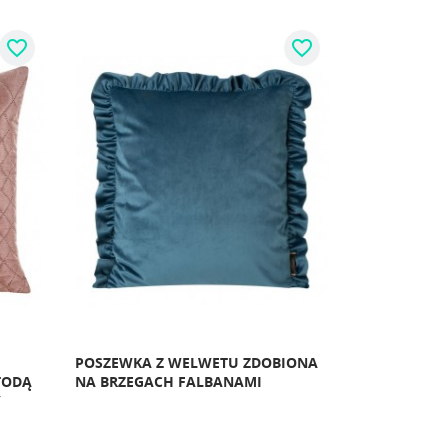
favorite_border
favorite_border
POSZEWKA Z WELWETU ZDOBIONA
POSZEWKA Z
TODĄ
NA BRZEGACH FALBANAMI
NADRUKIEM
Y
ORAZ OZDO