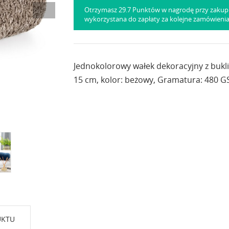
Otrzymasz 29.7 Punktów w nagrodę przy zakup
wykorzystana do zapłaty za kolejne zamówieni
Jednokolorowy wałek dekoracyjny z bukli
15 cm, kolor: beżowy, Gramatura: 480 GS
UKTU