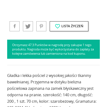
favorite_border
LISTA ŻYCZEŃ
Otrzymasz 47.3 Punktów w nagrodę przy zakupie 1 tego
produktu. Nagroda może być wykorzystana do zapłaty za
kolejne zamówienia lub zamieniona na kod kuponu.
Gładka i lekka pościel z wysokiej jakości tkaniny
bawełnianej. Przyjemna w dotyku bielizna
pościelowa zapinana na zamek błyskawiczny jest
odporna na pranie. szerokość: 140 cm, długość:
200 , 1 szt. 70 cm, kolor: szarobeżowy, Gramatura: