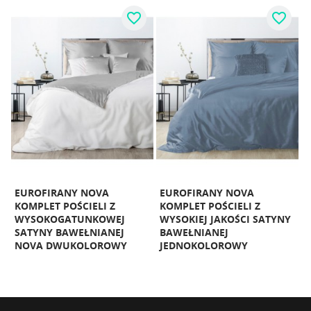
favorite_border
favorite_border
EUROFIRANY NOVA
EUROFIRANY NOVA
KOMPLET POŚCIELI Z
KOMPLET POŚCIELI Z
K
WYSOKOGATUNKOWEJ
WYSOKIEJ JAKOŚCI SATYNY
W
SATYNY BAWEŁNIANEJ
BAWEŁNIANEJ
NOVA DWUKOLOROWY
JEDNOKOLOROWY