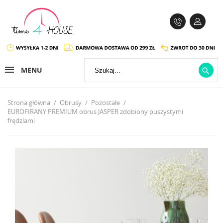
MENU

Strona główna
Obrusy
Pozostałe
EUROFIRANY PREMIUM obrus JASPER zdobiony puszystymi
frędzlami