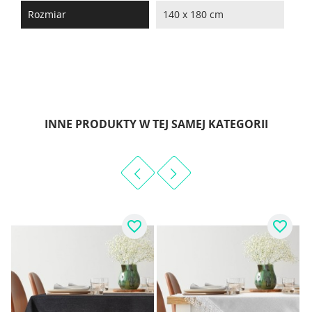
Rozmiar
140 x 180 cm
INNE PRODUKTY W TEJ SAMEJ KATEGORII
favorite_border
favorite_border