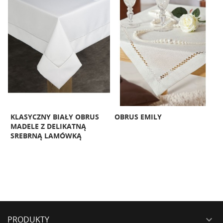
KLASYCZNY BIAŁY OBRUS
OBRUS EMILY
O
MADELE Z DELIKATNĄ
C
O
SREBRNĄ LAMÓWKĄ
L
PRODUKTY
