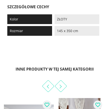
SZCZEGÓŁOWE CECHY
Kolor
ZŁOTY
Rozmiar
145 x 350 cm
INNE PRODUKTY W TEJ SAMEJ KATEGORII
favorite_border
favorite_border