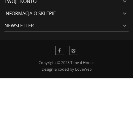
TWOJE KONTO

INFORMACJA O SKLEPIE

NEWSLETTER

Copyright © 2023 Time 4 House
Design & coded by
LoveWeb