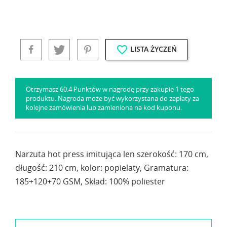
favorite_border
LISTA ŻYCZEŃ
Otrzymasz 60.4 Punktów w nagrodę przy zakupie 1 tego
produktu. Nagroda może być wykorzystana do zapłaty za
kolejne zamówienia lub zamieniona na kod kuponu.
Narzuta hot press imitująca len szerokość: 170 cm,
długość: 210 cm, kolor: popielaty, Gramatura:
185+120+70 GSM, Skład: 100% poliester