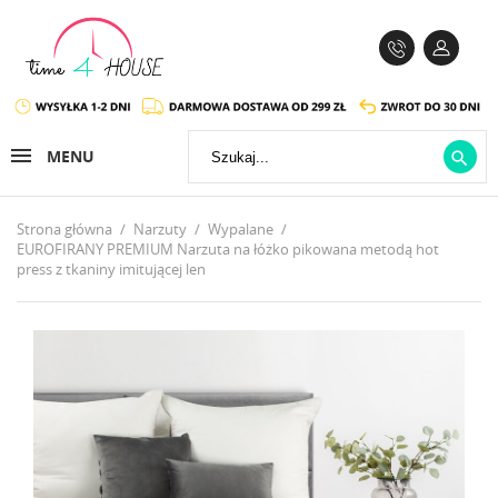
MENU

Strona główna
Narzuty
Wypalane
EUROFIRANY PREMIUM Narzuta na łóżko pikowana metodą hot
press z tkaniny imitującej len