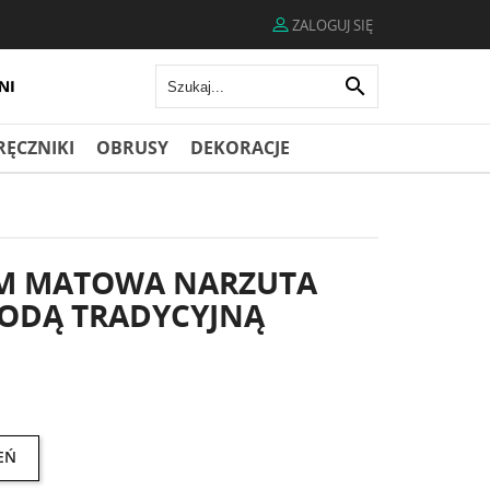
ZALOGUJ SIĘ

RĘCZNIKI
OBRUSY
DEKORACJE
UM MATOWA NARZUTA
ODĄ TRADYCYJNĄ
EŃ