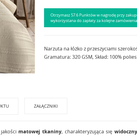
Otrzymasz 57.6 Punktów w nagrodę przy zakup
wykorzystana do zapłaty za kolejne zamówieni
Narzuta na łóżko z przeszyciami szerokoś
Gramatura: 320 GSM, Skład: 100% polies
UKTU
ZAŁĄCZNIKI
 jakości
matowej tkaniny
, charakteryzująca się
widoczn