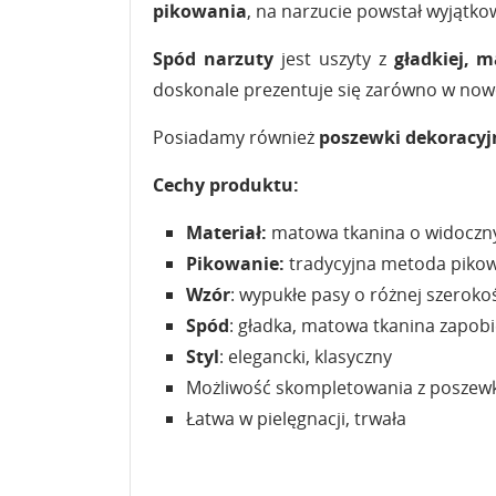
pikowania
, na narzucie powstał wyjątk
Spód narzuty
jest uszyty z
gładkiej, 
doskonale prezentuje się zarówno w nowo
Posiadamy również
poszewki dekoracyj
Cechy produktu:
Materiał:
matowa tkanina o widoczn
Pikowanie:
tradycyjna metoda piko
Wzór
: wypukłe pasy o różnej szeroko
Spód
: gładka, matowa tkanina zapobi
Styl
: elegancki, klasyczny
Możliwość skompletowania z poszewka
Łatwa w pielęgnacji, trwała