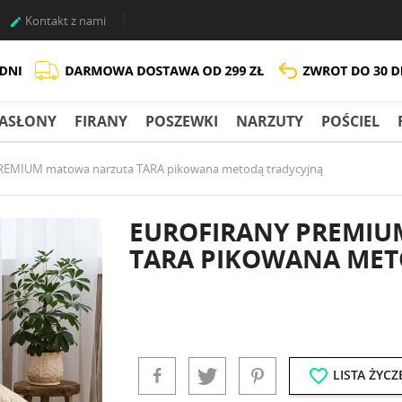
Kontakt z nami

ASŁONY
FIRANY
POSZEWKI
NARZUTY
POŚCIEL
EMIUM matowa narzuta TARA pikowana metodą tradycyjną
EUROFIRANY PREMI
TARA PIKOWANA MET
favorite_border
LISTA ŻYCZ