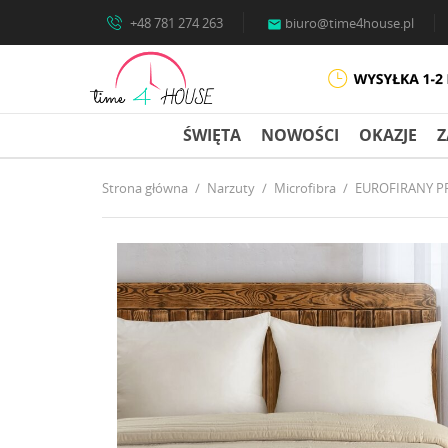
+48 781 274 263
biuro@time4house.pl

ŚWIĘTA
NOWOŚCI
OKAZJE
Z
Strona główna
Narzuty
Microfibra
EUROFIRANY PR