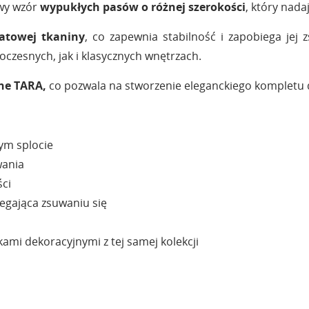
owy wzór
wypukłych pasów o różnej szerokości
, który nada
matowej tkaniny
, co zapewnia stabilność i zapobiega jej 
czesnych, jak i klasycznych wnętrzach.
ne
TARA,
co pozwala na stworzenie eleganckiego kompletu 
ym splocie
wania
ści
egająca zsuwaniu się
mi dekoracyjnymi z tej samej kolekcji