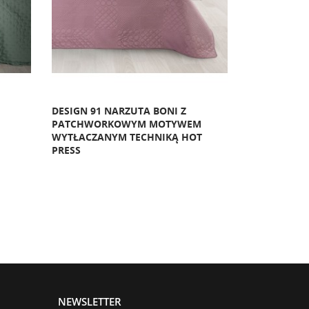
DESIGN 91 NARZUTA BONI Z
DESIGN 91 
PATCHWORKOWYM MOTYWEM
GEOMETRYC
WYTŁACZANYM TECHNIKĄ HOT
WYKONANA 
PRESS
NEWSLETTER