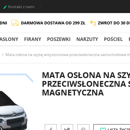
Kontakt z nami

ASŁONY
FIRANY
POSZEWKI
NARZUTY
POŚCIEL
Mata osłona na szybę antyszronowa przeciwsłoneczna samochodowa 
MATA OSŁONA NA SZ
PRZECIWSŁONECZNA
MAGNETYCZNA
LISTA ŻYCZ