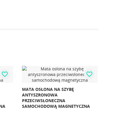
favorite_border
OSŁONA ZASŁONA SZYBY DO 
KURTYNA MAGNETYCZNA
SŁONA NA SZYBĘ
PRZECIWSŁONECZNA JELENIE
ZRONOWA
IWSŁONECZNA
HODOWĄ MAGNETYCZNA