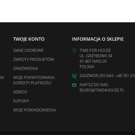
TWOJE KONTO
INFORMACJA O SKLEPIE
DANE OSOBOWE
TIME FOR HOUSE
UL. GRZYBOWA 34
ZWROTY PRODUKTÓW
41-407 IMIELIN
POLSKA
ZAMÓWIENIA
ZADZWOŃ DO NAS: +48 781 27
RA
MOJE POKWITOWANIA -
KOREKTY PŁATNOŚCI
NAPISZ DO NAS:
BIURO@TIME4HOUSE.PL
ADRESY
KUPONY
MOJE POWIADOMIENIA