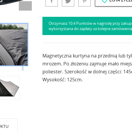
favorite_border
Otrzymasz 10.4 Punktów w nagrodę przy zakup
wykorzystana do zapłaty za kolejne zamówieni
Magnetyczna kurtyna na przednią lub ty
mrozem. Po złożeniu zajmuje mało miejs
poliester. Szerokość w dolnej części: 14
Wysokość: 125cm.
UKTU