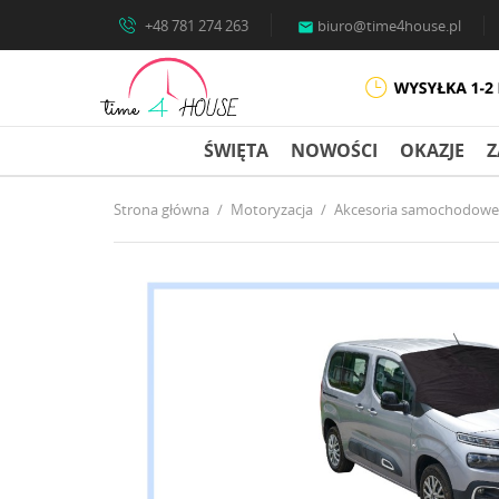
+48 781 274 263
biuro@time4house.pl

ŚWIĘTA
NOWOŚCI
OKAZJE
Z
Strona główna
Motoryzacja
Akcesoria samochodowe