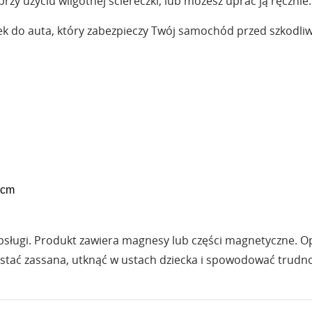
przy użyciu wilgotnej ściereczki, lub możesz uprać ją ręcznie.
tek do auta, który zabezpieczy Twój samochód przed szkodl
6cm
obsługi. Produkt zawiera magnesy lub części magnetyczne. O
zostać zassana, utknąć w ustach dziecka i spowodować trudn