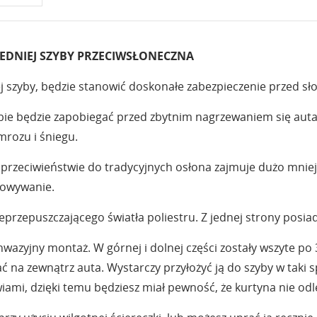
DNIEJ SZYBY PRZECIWSŁONECZNA
nej szyby, będzie stanowić doskonałe zabezpieczenie przed 
bie będzie zapobiegać przed zbytnim nagrzewaniem się auta
mrozu i śniegu.
 W przeciwieństwie do tradycyjnych osłona zajmuje dużo mnie
howywanie.
eprzepuszczającego światła poliestru. Z jednej strony posi
inwazyjny montaż. W górnej i dolnej części zostały wszyte 
 na zewnątrz auta. Wystarczy przyłożyć ją do szyby w taki
iami, dzięki temu będziesz miał pewność, że kurtyna nie odlec