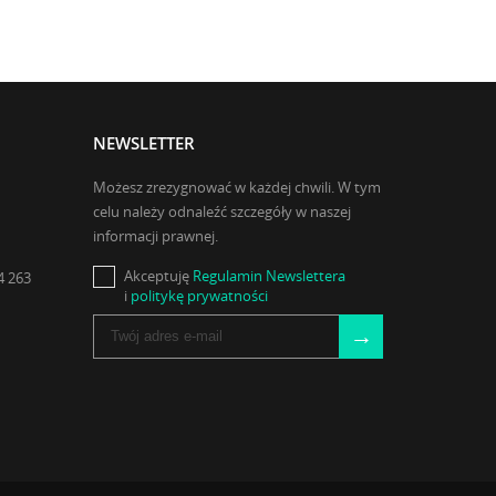
NEWSLETTER
Możesz zrezygnować w każdej chwili. W tym
celu należy odnaleźć szczegóły w naszej
informacji prawnej.
Akceptuję
Regulamin Newslettera
4 263
i
politykę prywatności