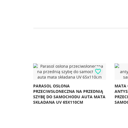
favorite_border
ARASOL OSŁONA
MATA OSŁONA NA SZYB
RZECIWSŁONECZNA NA PRZEDNIĄ
ANTYSZRONOWA
ZYBĘ DO SAMOCHODU AUTA MATA
PRZECIWSŁONECZNA
KŁADANA UV 65X110CM
SAMOCHODOWA WODO