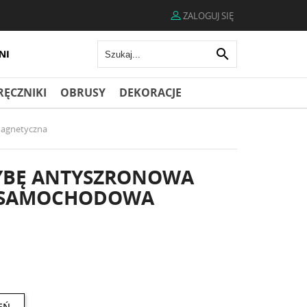
ZALOGUJ SIĘ

RĘCZNIKI
OBRUSY
DEKORACJE
magnetyczna
YBĘ ANTYSZRONOWA
 SAMOCHODOWA
EŃ