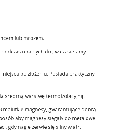
słońcem lub mrozem.
 podczas upalnych dni, w czasie zimy
j miejsca po złożeniu. Posiada praktyczny
ada srebrną warstwę termoizolacyjną.
po 3 malutkie magnesy, gwarantujące dobrą
 sposób aby magnesy sięgały do metalowej
i, gdy nagle zerwie się silny wiatr.