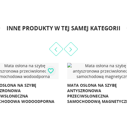
INNE PRODUKTY W TEJ SAMEJ KATEGORII
favorite_border
favorite_border
Ę
MATA OSŁONA NA SZYBĘ
MATA O
ANTYSZRONOWA
ANTYS
PRZECIWSŁONECZNA
PRZEC
ODPORNA
SAMOCHODOWĄ MAGNETYCZNA
SAMOC