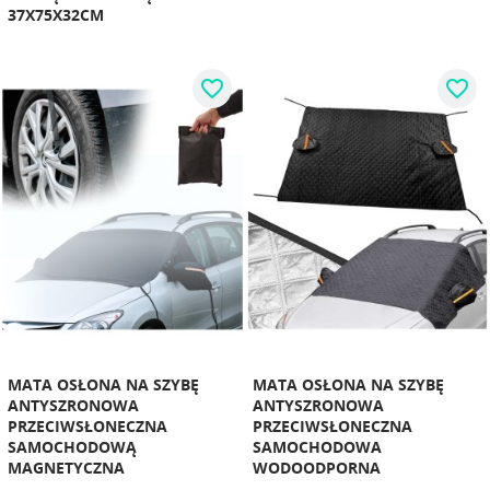
37X75X32CM
favorite_border
favorite_border
MATA OSŁONA NA SZYBĘ
MATA OSŁONA NA SZYBĘ
ANTYSZRONOWA
ANTYSZRONOWA
PRZECIWSŁONECZNA
PRZECIWSŁONECZNA
SAMOCHODOWĄ
SAMOCHODOWA
MAGNETYCZNA
WODOODPORNA