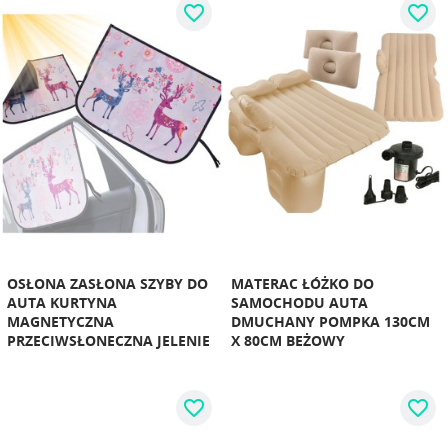
favorite_border
favorite_border
OSŁONA ZASŁONA SZYBY DO
MATERAC ŁÓŻKO DO
AUTA KURTYNA
SAMOCHODU AUTA
MAGNETYCZNA
DMUCHANY POMPKA 130CM
PRZECIWSŁONECZNA JELENIE
X 80CM BEŻOWY
favorite_border
favorite_border