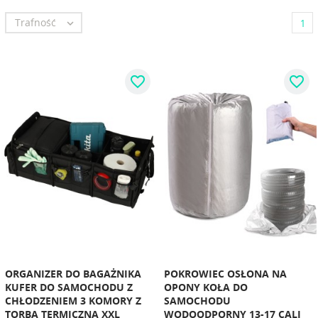
Trafność

1
favorite_border
favorite_border
ORGANIZER DO BAGAŻNIKA
POKROWIEC OSŁONA NA
KUFER DO SAMOCHODU Z
OPONY KOŁA DO
CHŁODZENIEM 3 KOMORY Z
SAMOCHODU
TORBĄ TERMICZNĄ XXL
WODOODPORNY 13-17 CALI