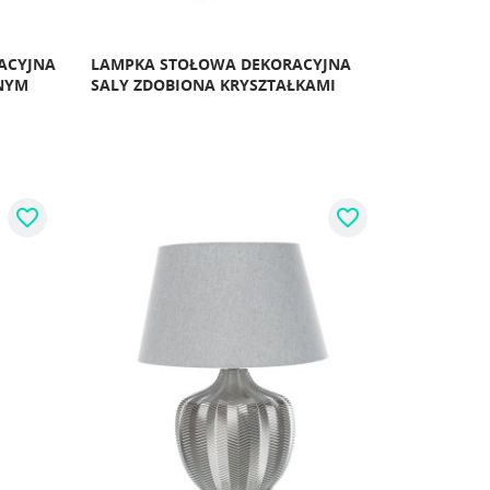
ACYJNA
LAMPKA STOŁOWA DEKORACYJNA
NYM
SALY ZDOBIONA KRYSZTAŁKAMI
favorite_border
favorite_border