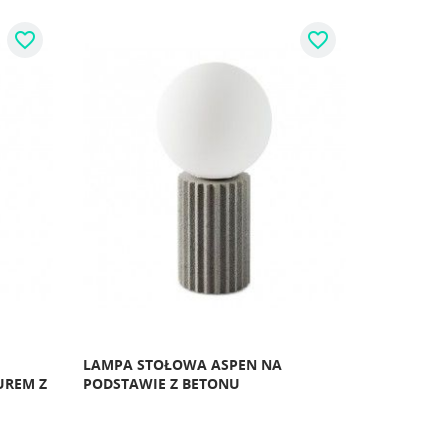
favorite_border
favorite_border
LAMPA STOŁOWA ASPEN NA
UREM Z
PODSTAWIE Z BETONU