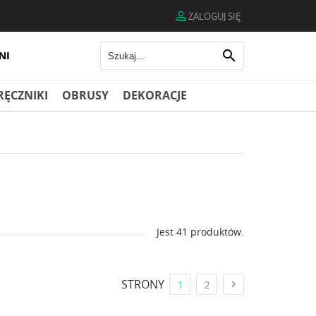
ZALOGUJ SIĘ

RĘCZNIKI
OBRUSY
DEKORACJE
Jest 41 produktów.
STRONY

1
2