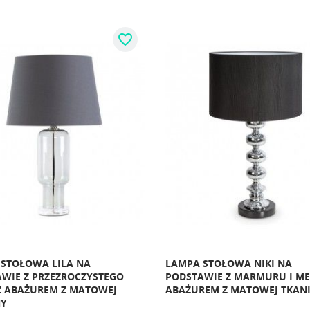
favorite_border
STOŁOWA LILA NA
LAMPA STOŁOWA NIKI NA
WIE Z PRZEZROCZYSTEGO
PODSTAWIE Z MARMURU I ME
Z ABAŻUREM Z MATOWEJ
ABAŻUREM Z MATOWEJ TKAN
NY