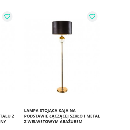
favorite_border
favorite_border
LAMPA STOJĄCA KAJA NA
TALU Z
PODSTAWIE ŁĄCZĄCEJ SZKŁO I METAL
INY
Z WELWETOWYM ABAŻUREM