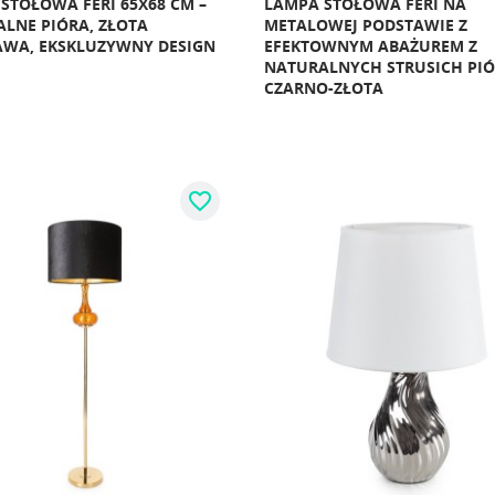
STOŁOWA FERI 65X68 CM –
LAMPA STOŁOWA FERI NA
LNE PIÓRA, ZŁOTA
METALOWEJ PODSTAWIE Z
WA, EKSKLUZYWNY DESIGN
EFEKTOWNYM ABAŻUREM Z
NATURALNYCH STRUSICH PIÓ
CZARNO-ZŁOTA
favorite_border