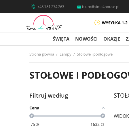
+48 781 274 263
biuro@time4house.pl

ŚWIĘTA
NOWOŚCI
OKAZJE
Z
Strona główna
Lampy
Stołowe i podłogowe
STOŁOWE I PODŁOG
Filtruj według
STOŁ
Cena
WIDOK
75
zł
1632
zł