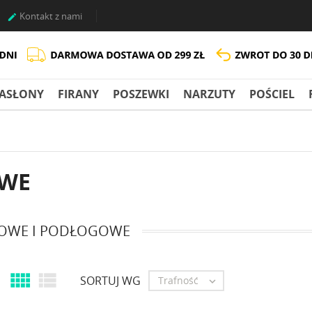
Kontakt z nami

ASŁONY
FIRANY
POSZEWKI
NARZUTY
POŚCIEL
OWE
OWE I PODŁOGOWE


SORTUJ WG
Trafność
