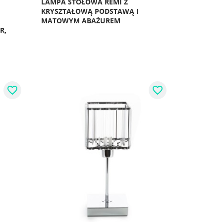
LAMPA STOŁOWA REMI Z
KRYSZTAŁOWĄ PODSTAWĄ I
MATOWYM ABAŻUREM
R,
favorite_border
favorite_border