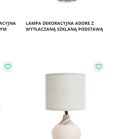
ACYJNA
LAMPA DEKORACYJNA ADORE Z
NYM
WYTŁACZANĄ SZKLANĄ PODSTAWĄ
favorite_border
favorite_border