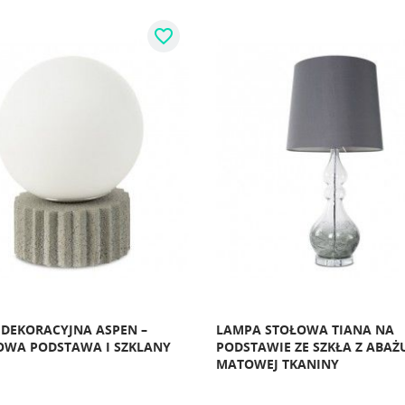
favorite_border
DEKORACYJNA ASPEN –
LAMPA STOŁOWA TIANA NA
OWA PODSTAWA I SZKLANY
PODSTAWIE ZE SZKŁA Z ABAŻ
MATOWEJ TKANINY