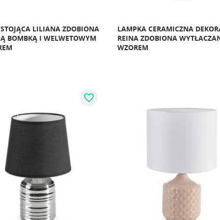
STOJĄCA LILIANA ZDOBIONA
LAMPKA CERAMICZNA DEKOR
NĄ BOMBKĄ I WELWETOWYM
REINA ZDOBIONA WYTŁACZA
REM
WZOREM
favorite_border