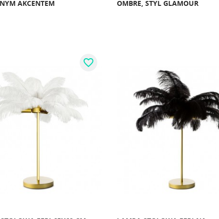
ANYM AKCENTEM
OMBRE, STYL GLAMOUR
favorite_border