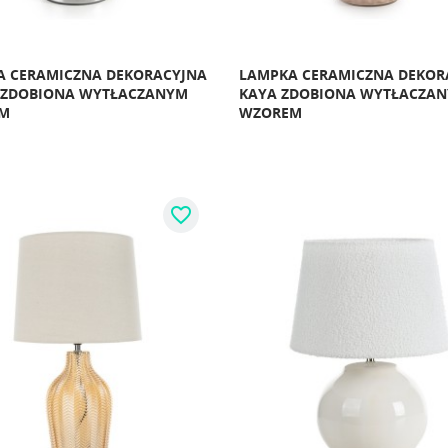
A CERAMICZNA DEKORACYJNA
LAMPKA CERAMICZNA DEKOR
 ZDOBIONA WYTŁACZANYM
KAYA ZDOBIONA WYTŁACZA
M
WZOREM
favorite_border