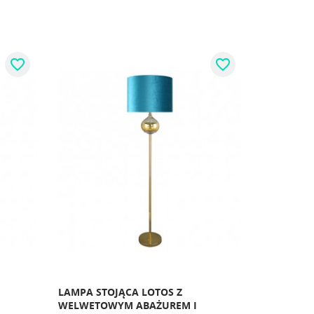
favorite_border
favorite_border
LAMPA STOJĄCA LOTOS Z
WELWETOWYM ABAŻUREM I