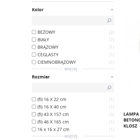
Kolor
BEŻOWY
2
BIAŁY
7
BRĄZOWY
1
CEGLASTY
1
CIEMNOBRĄZOWY
1
więcej...
Rozmiar
(fi) 16 X 22 cm
1
(fi) 16 X 40 cm
1
LAMPA 
(fi) 43 X 157 cm
3
BETON
(fi) 46 X 165 cm
1
KLOSZ
16 x 16 x 27 cm
1
więcej...