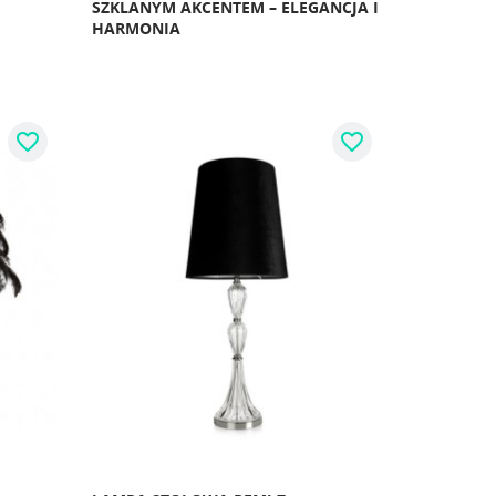
SZKLANYM AKCENTEM – ELEGANCJA I
HARMONIA
favorite_border
favorite_border