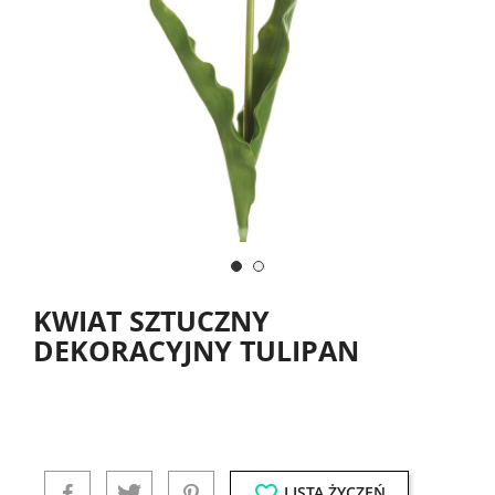
KWIAT SZTUCZNY
DEKORACYJNY TULIPAN
favorite_border
LISTA ŻYCZEŃ