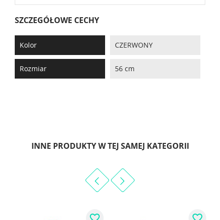
SZCZEGÓŁOWE CECHY
Kolor
CZERWONY
Rozmiar
56 cm
INNE PRODUKTY W TEJ SAMEJ KATEGORII
favorite_border
favorite_border