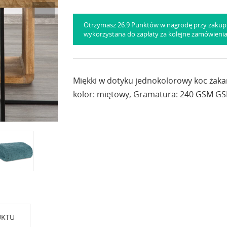
Otrzymasz 26.9 Punktów w nagrodę przy zakup
wykorzystana do zapłaty za kolejne zamówieni
Miękki w dotyku jednokolorowy koc żaka
kolor: miętowy, Gramatura: 240 GSM GSM
UKTU