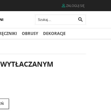
ZALOGUJ SIĘ

RĘCZNIKI
OBRUSY
DEKORACJE
 Z WYTŁACZANYM
EŃ