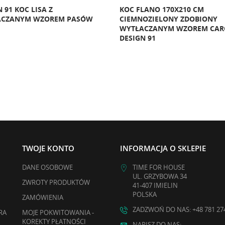
 91 KOC LISA Z
KOC FLANO 170X210 CM
ACZANYM WZOREM PASÓW
CIEMNOZIELONY ZDOBIONY
WYTŁACZANYM WZOREM CAR
DESIGN 91
TWOJE KONTO
INFORMACJA O SKLEPIE
DANE OSOBOWE
TIME FOR HOUSE
UL. GRZYBOWA 34
ZWROTY PRODUKTÓW
41-407 IMIELIN
POLSKA
ZAMÓWIENIA
ZADZWOŃ DO NAS: +48 781 27
RA
MOJE POKWITOWANIA -
KOREKTY PŁATNOŚCI
NAPISZ DO NAS: