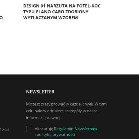
DESIGN 91 NARZUTA NA FOTEL-KOC
DESIGN 91 
TYPU FLANO CARO ZDOBIONY
ZDOBIONY 
O
WYTŁACZANYM WZOREM
NEWSLETTER
Możesz zrezygnować w każdej chwili. W tym
celu należy odnaleźć szczegóły w naszej
informacji prawnej.
Akceptuję
Regulamin Newslettera
4 263
i
politykę prywatności