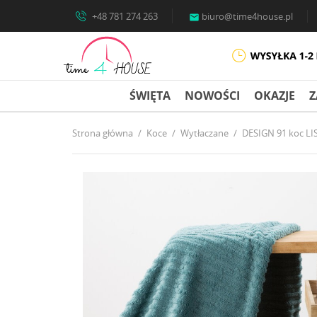
+48 781 274 263
biuro@time4house.pl

ŚWIĘTA
NOWOŚCI
OKAZJE
Z
Strona główna
Koce
Wytłaczane
DESIGN 91 koc L