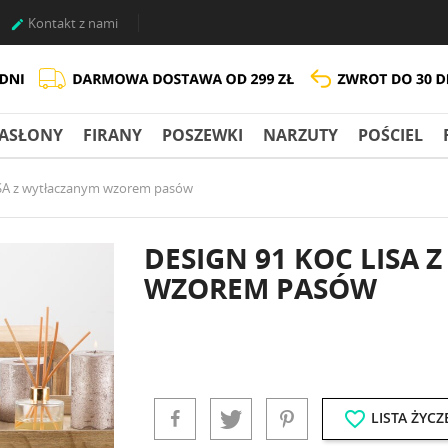
Kontakt z nami

ASŁONY
FIRANY
POSZEWKI
NARZUTY
POŚCIEL
ISA z wytłaczanym wzorem pasów
DESIGN 91 KOC LISA
WZOREM PASÓW
favorite_border
LISTA ŻYCZ