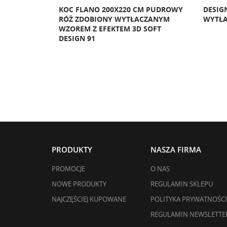
LANO CARO
KOC FLANO 200X220 CM PUDROWY
DESIGN
NYM WZOREM
RÓŻ ZDOBIONY WYTŁACZANYM
WYTŁ
WZOREM Z EFEKTEM 3D SOFT
DESIGN 91
PRODUKTY
NASZA FIRMA
PROMOCJE
O NAS
NOWE PRODUKTY
REGULAMIN SKLEPU
NAJCZĘŚCIEJ KUPOWANE
POLITYKA PRYWATNOŚCI
REGULAMIN NEWSLETTE