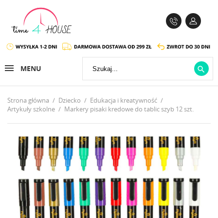
MENU

Strona główna
Dziecko
Edukacja i kreatywność
Artykuły szkolne
Markery pisaki kredowe do tablic szyb 12 szt.