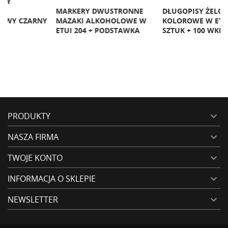
MARKERY DWUSTRONNE
DŁUGOPISY ŻELOWE
P
Y
MAZAKI ALKOHOLOWE W
KOLOROWE W ETUI 100
P
ETUI 204 + PODSTAWKA
SZTUK + 100 WKŁADÓW
P
PRODUKTY

NASZA FIRMA

TWOJE KONTO

INFORMACJA O SKLEPIE

NEWSLETTER
