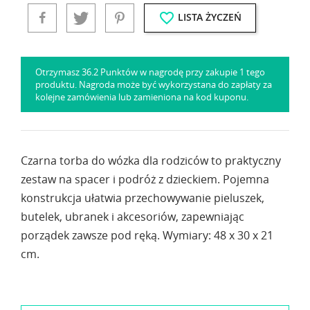
favorite_border
LISTA ŻYCZEŃ
Otrzymasz 36.2 Punktów w nagrodę przy zakupie 1 tego
produktu. Nagroda może być wykorzystana do zapłaty za
kolejne zamówienia lub zamieniona na kod kuponu.
Czarna torba do wózka dla rodziców to praktyczny
zestaw na spacer i podróż z dzieckiem. Pojemna
konstrukcja ułatwia przechowywanie pieluszek,
butelek, ubranek i akcesoriów, zapewniając
porządek zawsze pod ręką. Wymiary: 48 x 30 x 21
cm.