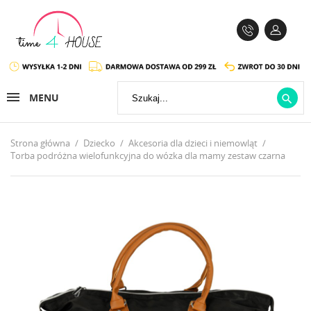
MENU

Strona główna
Dziecko
Akcesoria dla dzieci i niemowląt
Torba podróżna wielofunkcyjna do wózka dla mamy zestaw czarna