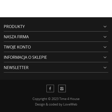
PRODUKTY

NASZA FIRMA

TWOJE KONTO

INFORMACJA O SKLEPIE

NEWSLETTER

Copyright © 2023 Time 4 House
Design & coded by
LoveWeb