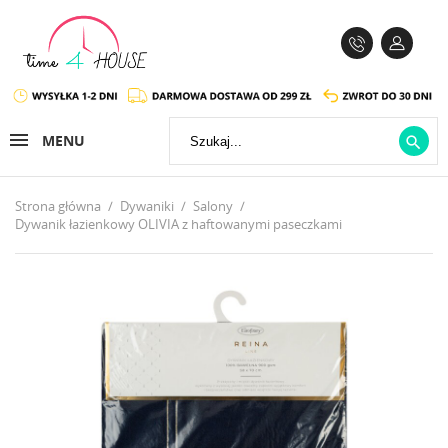
MENU

Strona główna
Dywaniki
Salony
Dywanik łazienkowy OLIVIA z haftowanymi paseczkami