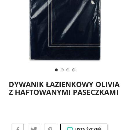
DYWANIK ŁAZIENKOWY OLIVIA
Z HAFTOWANYMI PASECZKAMI
favorite_border
LISTA ŻYCZEŃ