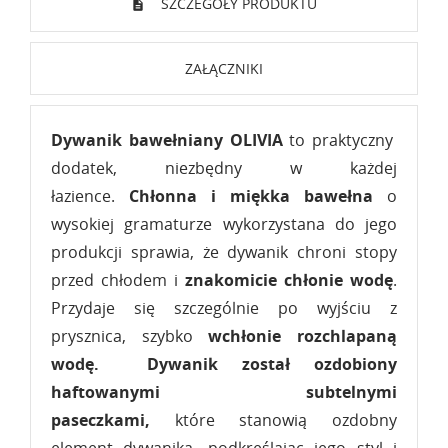
SZCZEGÓŁY PRODUKTU
ZAŁĄCZNIKI
Dywanik bawełniany OLIVIA
to praktyczny
dodatek, niezbędny w każdej
łazience.
Chłonna i miękka bawełna
o
wysokiej gramaturze wykorzystana do jego
produkcji sprawia, że dywanik chroni stopy
przed chłodem i
znakomicie chłonie wodę
.
Przydaje się szczególnie po wyjściu z
prysznica, szybko
wchłonie rozchlapaną
wodę.
Dywanik został ozdobiony
haftowanymi subtelnymi
paseczkami,
które stanowią ozdobny
element dywanika, podkreślając jego styl i