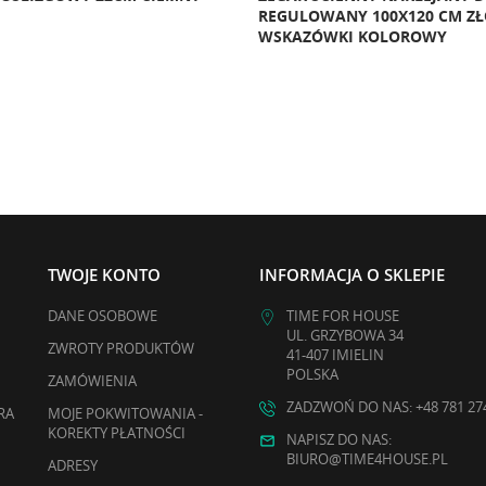
OWANY 100X120 CM ZŁOTE
WYŚWIETLACZEM LED 32 CM
ZÓWKI KOLOROWY
POMARAŃCZOWY
TWOJE KONTO
INFORMACJA O SKLEPIE
DANE OSOBOWE
TIME FOR HOUSE
UL. GRZYBOWA 34
ZWROTY PRODUKTÓW
41-407 IMIELIN
POLSKA
ZAMÓWIENIA
ZADZWOŃ DO NAS: +48 781 27
RA
MOJE POKWITOWANIA -
KOREKTY PŁATNOŚCI
NAPISZ DO NAS:
BIURO@TIME4HOUSE.PL
ADRESY