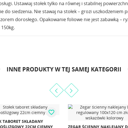
sługi. Ustawiaj stołek tylko na równej i stabilnej powierzchni
e do siedzenia. Nie stawaj na stołek – grozi uszkodzeniem p
zorem dorosłego. Opakowanie foliowe nie jest zabawką – r
 150kg.
INNE PRODUKTY W TEJ SAMEJ KATEGORII
favorite_border
 ŚCIENNY NAKLEJANY DIY
ZEGAR ŚCIENNY PLANETA MAR