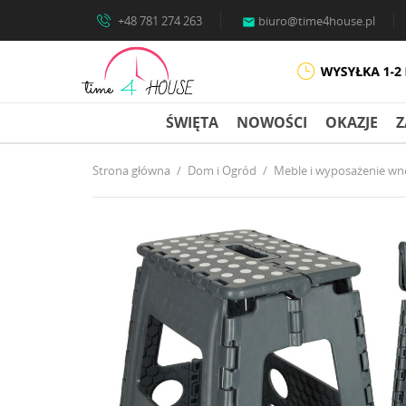
+48 781 274 263
biuro@time4house.pl

ŚWIĘTA
NOWOŚCI
OKAZJE
Z
Strona główna
Dom i Ogród
Meble i wyposażenie wn