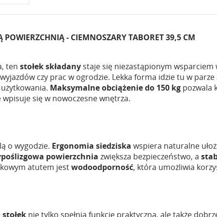
 POWIERZCHNIĄ - CIEMNOSZARY TABORET 39,5 CM
a, ten
stołek składany
staje się niezastąpionym wsparciem 
s wyjazdów czy prac w ogrodzie. Lekka forma idzie tu w parz
użytkowania.
Maksymalne obciążenie do 150 kg
pozwala k
 wpisuje się w nowoczesne wnętrza.
lą o wygodzie.
Ergonomia siedziska
wspiera naturalne ułoże
poślizgowa powierzchnia
zwiększa bezpieczeństwo, a
stab
atkowym atutem jest
wodoodporność
, która umożliwia korzy
e
stołek
nie tylko spełnia funkcję praktyczną, ale także dobr