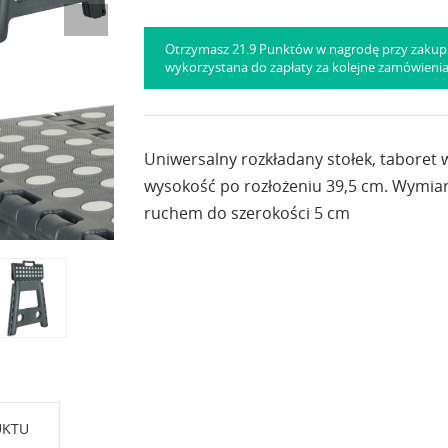
Otrzymasz 21.9 Punktów w nagrodę przy zakup
wykorzystana do zapłaty za kolejne zamówieni
Uniwersalny rozkładany stołek, taboret
wysokość po rozłożeniu 39,5 cm. Wymiary
ruchem do szerokości 5 cm
UKTU