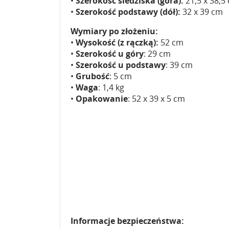
•
Szerokość siedziska (góra):
21,5 x 38,5
•
Szerokość podstawy (dół):
32 x 39 cm
Wymiary po złożeniu:
•
Wysokość (z rączką):
52 cm
•
Szerokość u góry
: 29 cm
•
Szerokość u podstawy
: 39 cm
•
Grubość
: 5 cm
•
Waga
: 1,4 kg
•
Opakowanie
: 52 x 39 x 5 cm
Informacje bezpieczeństwa: