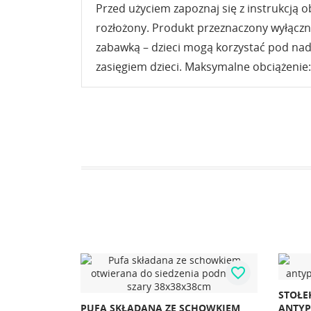
Przed użyciem zapoznaj się z instrukcją ob
rozłożony. Produkt przeznaczony wyłączni
zabawką – dzieci mogą korzystać pod nad
zasięgiem dzieci. Maksymalne obciążenie:
favorite_border
favorite_border
STOŁEK TABORET SKŁADANY
HOWKIEM
ANTYPOŚLIZGOWY 22CM CIEMNY
ZEGAR