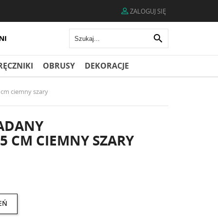
ZALOGUJ SIĘ

RĘCZNIKI
OBRUSY
DEKORACJE
5 cm ciemny szary
ŁADANY
5 CM CIEMNY SZARY
EŃ