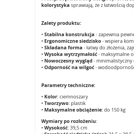
kolorystyka
sprawiają, że z łatwością do
Zalety produktu:
•
Stabilna konstrukcja
- zapewnia pewne
•
Ergonomiczne siedzisko
- wspiera komf
•
Składana forma
- łatwy do złożenia, z
•
Wysoka wytrzymałość
- maksymalne ob
•
Nowoczesny wygląd
- minimalistyczny
•
Odporność na wilgoć
- wodoodporność 
Parametry techniczne:
•
Kolor
: ciemnoszary
•
Tworzywo
: plastik
•
Maksymalne obciążenie
: do 150 kg
Wymiary po rozłożeniu
:
•
Wysokość
: 39,5 cm