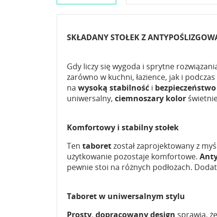
SKŁADANY STOŁEK Z ANTYPOŚLIZGOWĄ
Gdy liczy się wygoda i sprytne rozwiązani
zarówno w kuchni, łazience, jak i podcza
na
wysoką stabilność
i
bezpieczeństwo
uniwersalny,
ciemnoszary kolor
świetnie
Komfortowy i stabilny stołek
Ten
taboret
został zaprojektowany z myś
użytkowanie pozostaje komfortowe.
Anty
pewnie stoi na różnych podłożach. Dod
Taboret w uniwersalnym stylu
Prosty
,
dopracowany design
sprawia, ż