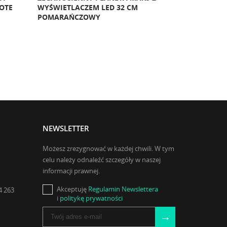
NEWSLETTER
Możesz zrezygnować w każdej chwili. W tym
celu należy odnaleźć szczegóły w naszej
informacji prawnej.
Akceptuję
Regulamin Newslettera
4 263
i
politykę prywatności