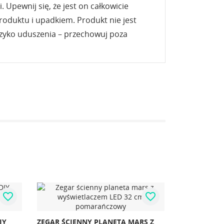
. Upewnij się, że jest on całkowicie
roduktu i upadkiem. Produkt nie jest
yzyko uduszenia – przechowuj poza
favorite_border
favorite_border
ZEGAR ŚCIENNY NAKLEJANY DIY
KULKI ŻEL
REGULOWANY NOWOCZESNY
HYDROŻELOW
S Z
SREBRNY 12 GODZIN
7-8MM