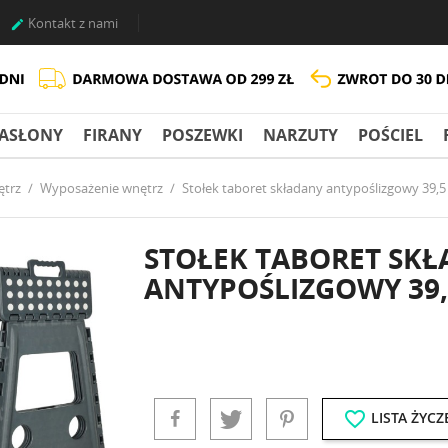
Kontakt z nami

ASŁONY
FIRANY
POSZEWKI
NARZUTY
POŚCIEL
ętrz
Wyposażenie wnętrz
Stołek taboret składany antypoślizgowy 39,
STOŁEK TABORET SK
ANTYPOŚLIZGOWY 39,
favorite_border
LISTA ŻYCZ