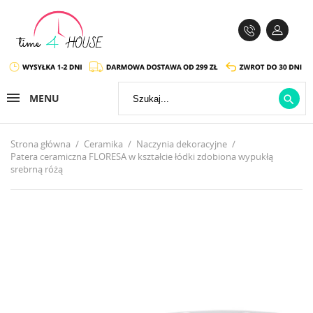
MENU

Strona główna
Ceramika
Naczynia dekoracyjne
Patera ceramiczna FLORESA w kształcie łódki zdobiona wypukłą
srebrną różą