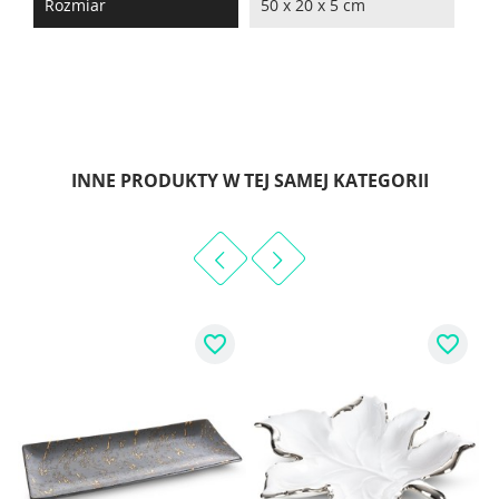
Rozmiar
50 x 20 x 5 cm
INNE PRODUKTY W TEJ SAMEJ KATEGORII
favorite_border
favorite_border