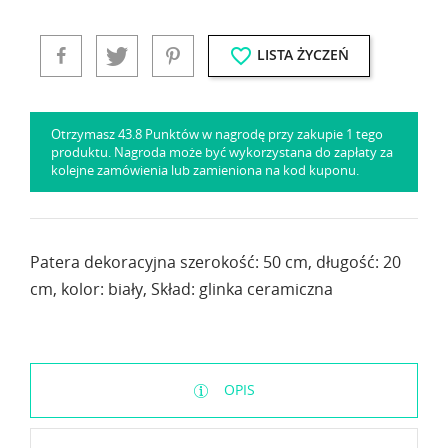
favorite_border
LISTA ŻYCZEŃ
Otrzymasz 43.8 Punktów w nagrodę przy zakupie 1 tego
produktu. Nagroda może być wykorzystana do zapłaty za
kolejne zamówienia lub zamieniona na kod kuponu.
Patera dekoracyjna szerokość: 50 cm, długość: 20
cm, kolor: biały, Skład: glinka ceramiczna
OPIS