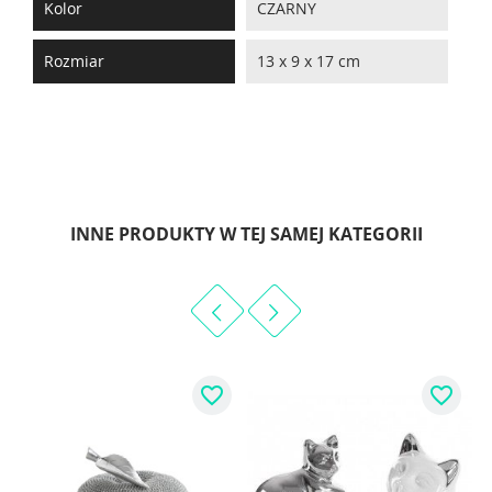
Kolor
CZARNY
Rozmiar
13 x 9 x 17 cm
INNE PRODUKTY W TEJ SAMEJ KATEGORII
favorite_border
favorite_border