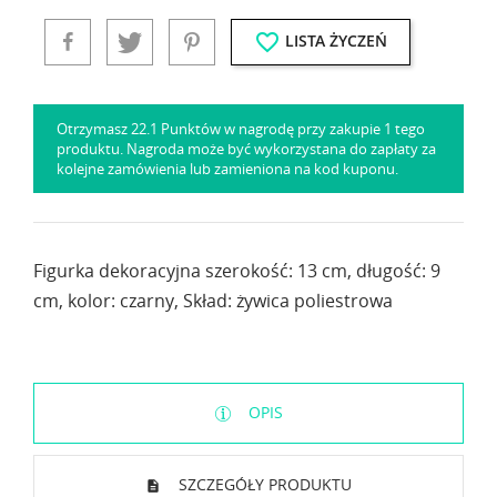
favorite_border
LISTA ŻYCZEŃ
Otrzymasz 22.1 Punktów w nagrodę przy zakupie 1 tego
produktu. Nagroda może być wykorzystana do zapłaty za
kolejne zamówienia lub zamieniona na kod kuponu.
Figurka dekoracyjna szerokość: 13 cm, długość: 9
cm, kolor: czarny, Skład: żywica poliestrowa
OPIS
SZCZEGÓŁY PRODUKTU