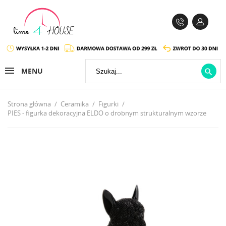
MENU

Strona główna
Ceramika
Figurki
PIES - figurka dekoracyjna ELDO o drobnym strukturalnym wzorze