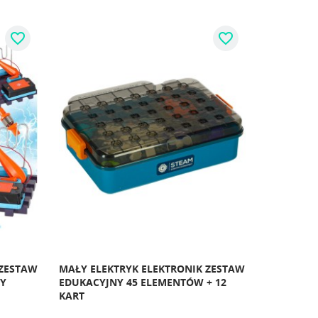
favorite_border
favorite_border
 ZESTAW
MAŁY ELEKTRYK ELEKTRONIK ZESTAW
Y
EDUKACYJNY 45 ELEMENTÓW + 12
KART