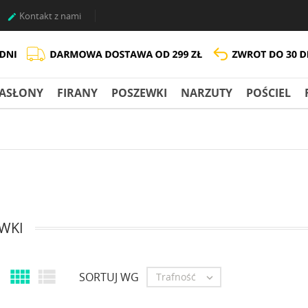
Kontakt z nami

ASŁONY
FIRANY
POSZEWKI
NARZUTY
POŚCIEL
WKI


SORTUJ WG
Trafność
