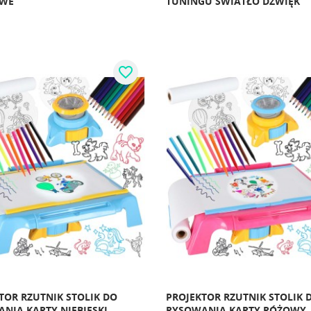
WE
TUNINGU ŚWIATŁO DŹWIĘK
favorite_border
TOR RZUTNIK STOLIK DO
PROJEKTOR RZUTNIK STOLIK 
NIA KARTY NIEBIESKI
RYSOWANIA KARTY RÓŻOWY