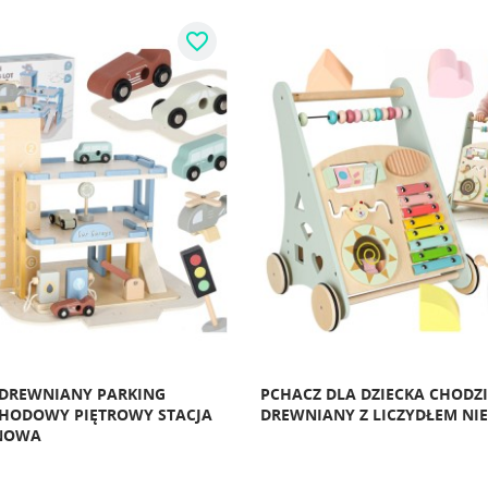
favorite_border
DREWNIANY PARKING
PCHACZ DLA DZIECKA CHODZ
HODOWY PIĘTROWY STACJA
DREWNIANY Z LICZYDŁEM NIE
NOWA