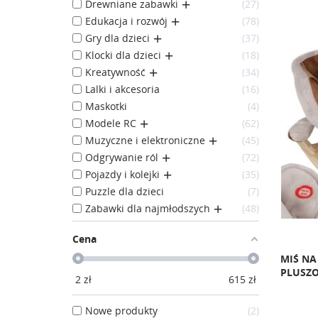
Drewniane zabawki
27
Edukacja i rozwój
78
Gry dla dzieci
37
Klocki dla dzieci
18
Kreatywność
34
Lalki i akcesoria
16
Maskotki
4
Modele RC
62
Muzyczne i elektroniczne
45
Odgrywanie ról
72
Pojazdy i kolejki
35
Puzzle dla dzieci
7
Zabawki dla najmłodszych
48
Cena
MIŚ NA
PLUSZO
2
zł
615
zł
Nowe produkty
2