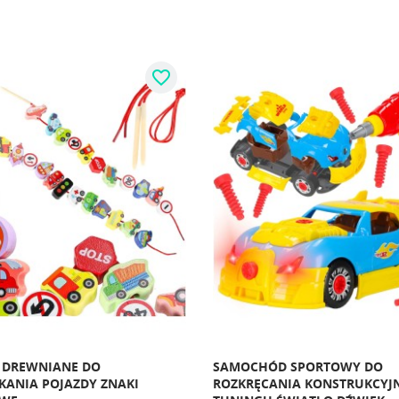
favorite_border
 DREWNIANE DO
SAMOCHÓD SPORTOWY DO
ANIA POJAZDY ZNAKI
ROZKRĘCANIA KONSTRUKCYJ