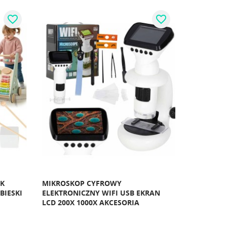
favorite_border
favorite_border
IK
MIKROSKOP CYFROWY
BIESKI
ELEKTRONICZNY WIFI USB EKRAN
LCD 200X 1000X AKCESORIA