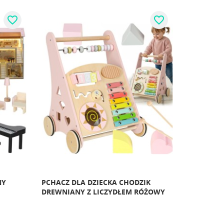
favorite_border
favorite_border
NY
PCHACZ DLA DZIECKA CHODZIK
DREWNIANY Z LICZYDŁEM RÓŻOWY