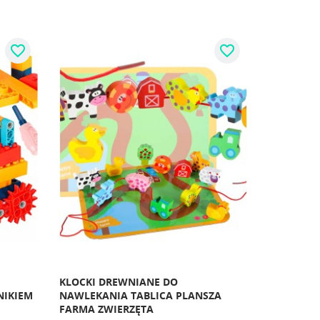
favorite_border
favorite_border
KLOCKI DREWNIANE DO
NIKIEM
NAWLEKANIA TABLICA PLANSZA
FARMA ZWIERZĘTA