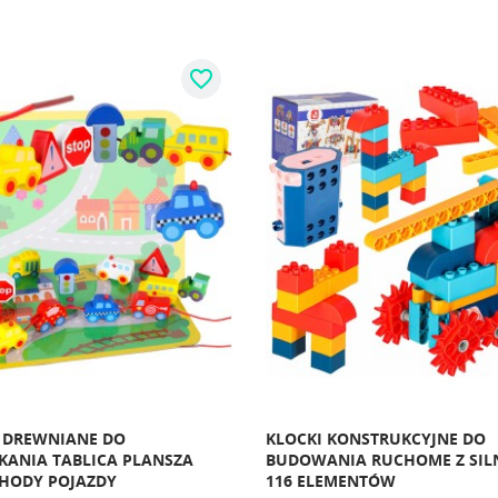
favorite_border
 DREWNIANE DO
KLOCKI KONSTRUKCYJNE DO
ANIA TABLICA PLANSZA
BUDOWANIA RUCHOME Z SIL
HODY POJAZDY
116 ELEMENTÓW