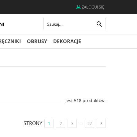
ZALOGUJ SIĘ

RĘCZNIKI
OBRUSY
DEKORACJE
Jest 518 produktów.
…
STRONY

1
2
3
22