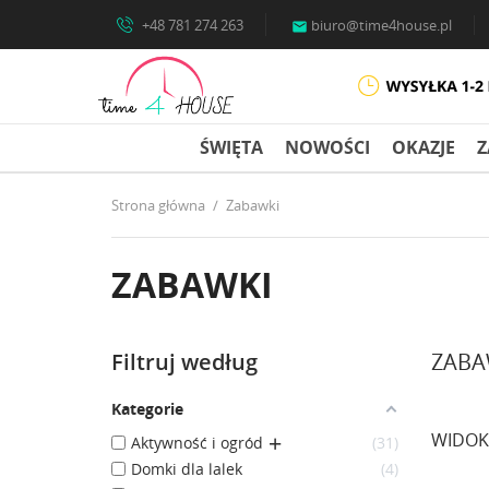
+48 781 274 263
biuro@time4house.pl

ŚWIĘTA
NOWOŚCI
OKAZJE
Z
Strona główna
Zabawki
ZABAWKI
Filtruj według
ZABA
Kategorie
WIDOK
Aktywność i ogród
31
Domki dla lalek
4