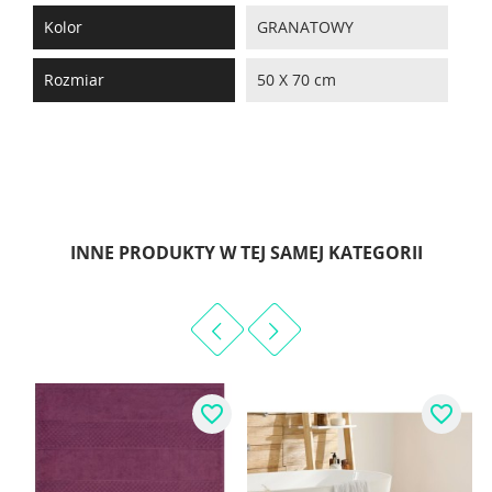
Kolor
GRANATOWY
Rozmiar
50 X 70 cm
INNE PRODUKTY W TEJ SAMEJ KATEGORII
favorite_border
favorite_border