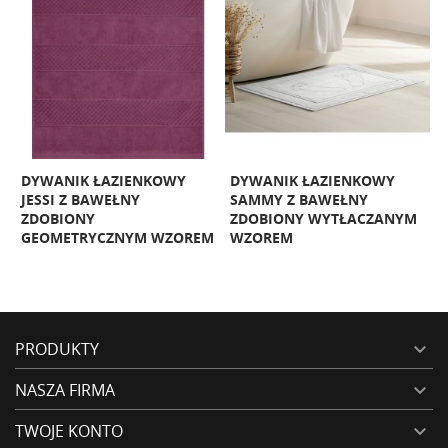
DYWANIK ŁAZIENKOWY
DYWANIK ŁAZIENKOWY
D
JESSI Z BAWEŁNY
SAMMY Z BAWEŁNY
S
ZDOBIONY
ZDOBIONY WYTŁACZANYM
M
GEOMETRYCZNYM WZOREM
WZOREM
PRODUKTY

NASZA FIRMA

TWOJE KONTO
