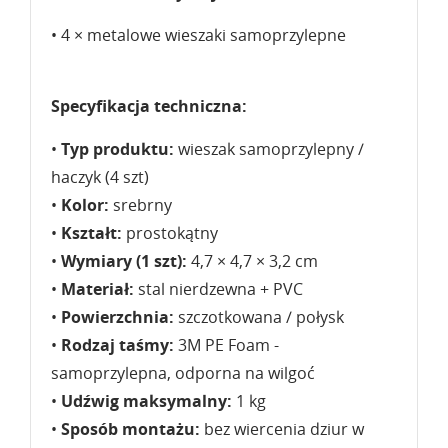
• 4 × metalowe wieszaki samoprzylepne
Specyfikacja techniczna:
•
Typ produktu:
wieszak samoprzylepny /
haczyk (4 szt)
•
Kolor:
srebrny
•
Kształt:
prostokątny
•
Wymiary (1 szt):
4,7 × 4,7 × 3,2 cm
•
Materiał:
stal nierdzewna + PVC
•
Powierzchnia:
szczotkowana / połysk
•
Rodzaj taśmy:
3M PE Foam -
samoprzylepna, odporna na wilgoć
•
Udźwig maksymalny:
1 kg
•
Sposób montażu:
bez wiercenia dziur w