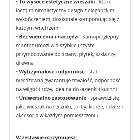
•
To wysoce estetyczne wieszaki
- które
łączą minimalistyczny design z eleganckim
wykończeniem, doskonale komponując się z
każdym wnętrzem
•
Bez wiercenia i narzędzi
- samoprzylepny
montaż umożliwia szybkie i czyste
przymocowanie do ściany, płytek, szkła czy
drewna
•
Wytrzymałość i odporność
- stal
nierdzewna gwarantuje trwałość, odporność
na wilgoć i rdzę, idealna do łazienki i kuchni
•
Uniwersalne zastosowanie
- sprawdzi się
jako wieszak na ręczniki, torby, klucze, odzież i
akcesoria w każdym pomieszczeniu
W zestawie otrzymujesz: