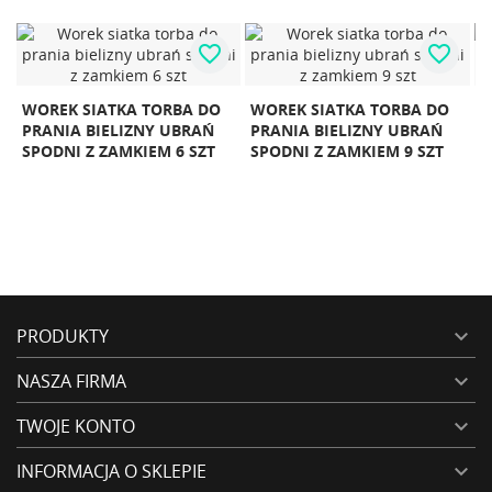
favorite_border
favorite_border
NOWY
W
WOREK SIATKA TORBA DO
PRALKA AUTOMATYCZNA
G
PRANIA BIELIZNY UBRAŃ
TURYSTYCZNA MINI
Ł
SPODNI Z ZAMKIEM 9 SZT
PRZENOŚNA SKŁADANA 8L
FIOLETOWA
PRODUKTY

NASZA FIRMA

TWOJE KONTO

INFORMACJA O SKLEPIE
