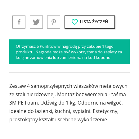
favorite_border
LISTA ŻYCZEŃ
Otrzymasz 6 Punktów w nagrodę przy zakupie 1 tego
produktu. Nagroda może być wykorzystana do zapłaty za
kolejne zamówienia lub zamieniona na kod kuponu.
Zestaw 4 samoprzylepnych wieszaków metalowych
ze stali nierdzewnej. Montaż bez wiercenia - taśma
3M PE Foam. Udźwig do 1 kg. Odporne na wilgoć,
idealne do łazienki, kuchni, sypialni. Estetyczny,
prostokątny kształt i srebrne wykończenie.