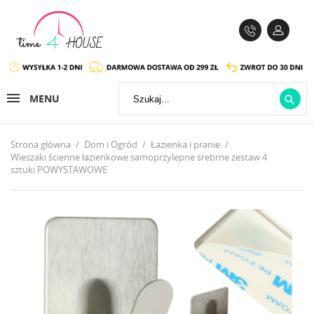
MENU

Strona główna
Dom i Ogród
Łazienka i pranie
Wieszaki ścienne łazienkowe samoprzylepne srebrne zestaw 4
sztuki POWYSTAWOWE