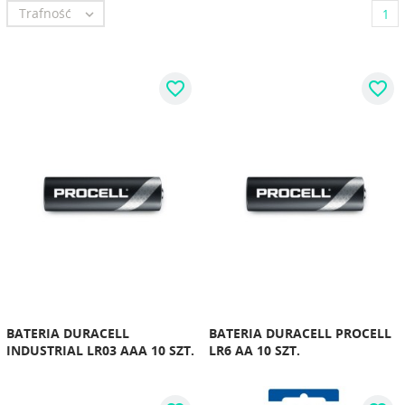
Trafność

1
favorite_border
favorite_border
BATERIA DURACELL
BATERIA DURACELL PROCELL
INDUSTRIAL LR03 AAA 10 SZT.
LR6 AA 10 SZT.