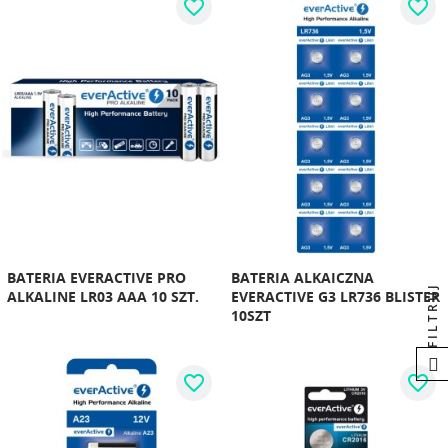
favorite_border
favorite_border
BATERIA EVERACTIVE PRO
BATERIA ALKAICZNA
FILTRUJ
ALKALINE LR03 AAA 10 SZT.
EVERACTIVE G3 LR736 BLISTER
10SZT
favorite_border
favorite_border