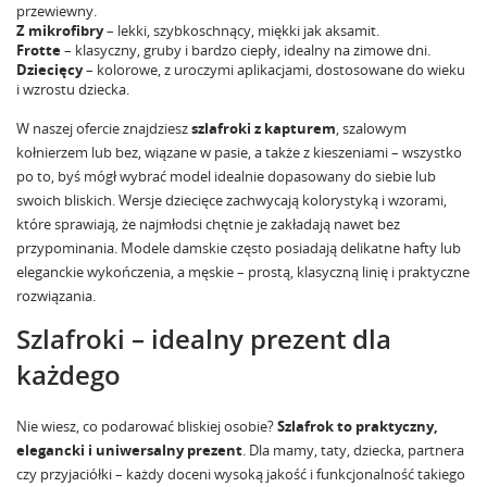
przewiewny.
Z mikrofibry
– lekki, szybkoschnący, miękki jak aksamit.
Frotte
– klasyczny, gruby i bardzo ciepły, idealny na zimowe dni.
Dziecięcy
– kolorowe, z uroczymi aplikacjami, dostosowane do wieku
i wzrostu dziecka.
W naszej ofercie znajdziesz
szlafroki z kapturem
, szalowym
kołnierzem lub bez, wiązane w pasie, a także z kieszeniami – wszystko
po to, byś mógł wybrać model idealnie dopasowany do siebie lub
swoich bliskich. Wersje dziecięce zachwycają kolorystyką i wzorami,
które sprawiają, że najmłodsi chętnie je zakładają nawet bez
przypominania. Modele damskie często posiadają delikatne hafty lub
eleganckie wykończenia, a męskie – prostą, klasyczną linię i praktyczne
rozwiązania.
Szlafroki – idealny prezent dla
każdego
Nie wiesz, co podarować bliskiej osobie?
Szlafrok to praktyczny,
elegancki i uniwersalny prezent
. Dla mamy, taty, dziecka, partnera
czy przyjaciółki – każdy doceni wysoką jakość i funkcjonalność takiego