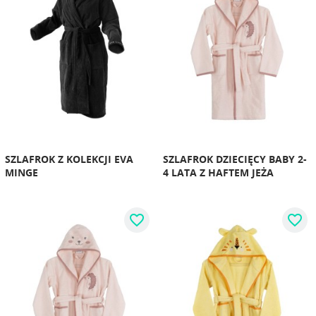
SZLAFROK Z KOLEKCJI EVA
SZLAFROK DZIECIĘCY BABY 2-
MINGE
4 LATA Z HAFTEM JEŻA
favorite_border
favorite_border