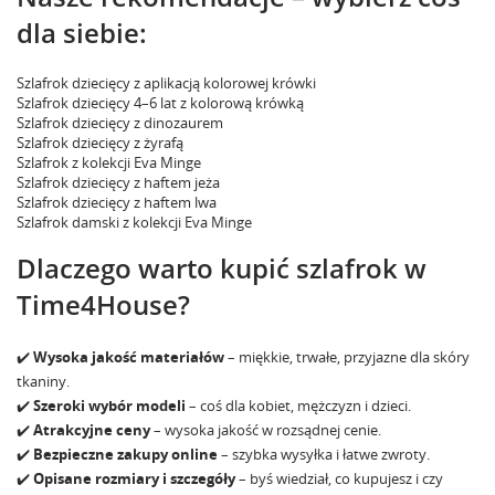
dla siebie:
Szlafrok dziecięcy z aplikacją kolorowej krówki
Szlafrok dziecięcy 4–6 lat z kolorową krówką
Szlafrok dziecięcy z dinozaurem
Szlafrok dziecięcy z żyrafą
Szlafrok z kolekcji Eva Minge
Szlafrok dziecięcy z haftem jeża
Szlafrok dziecięcy z haftem lwa
Szlafrok damski z kolekcji Eva Minge
Dlaczego warto kupić szlafrok w
Time4House?
✔️
Wysoka jakość materiałów
– miękkie, trwałe, przyjazne dla skóry
tkaniny.
✔️
Szeroki wybór modeli
– coś dla kobiet, mężczyzn i dzieci.
✔️
Atrakcyjne ceny
– wysoka jakość w rozsądnej cenie.
✔️
Bezpieczne zakupy online
– szybka wysyłka i łatwe zwroty.
✔️
Opisane rozmiary i szczegóły
– byś wiedział, co kupujesz i czy