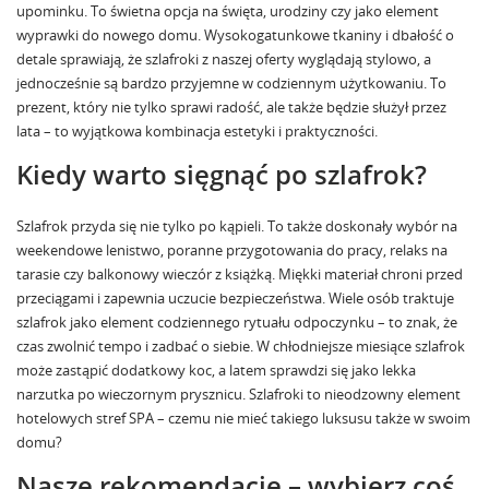
upominku. To świetna opcja na święta, urodziny czy jako element
wyprawki do nowego domu. Wysokogatunkowe tkaniny i dbałość o
detale sprawiają, że szlafroki z naszej oferty wyglądają stylowo, a
jednocześnie są bardzo przyjemne w codziennym użytkowaniu. To
prezent, który nie tylko sprawi radość, ale także będzie służył przez
lata – to wyjątkowa kombinacja estetyki i praktyczności.
Kiedy warto sięgnąć po szlafrok?
Szlafrok przyda się nie tylko po kąpieli. To także doskonały wybór na
weekendowe lenistwo, poranne przygotowania do pracy, relaks na
tarasie czy balkonowy wieczór z książką. Miękki materiał chroni przed
przeciągami i zapewnia uczucie bezpieczeństwa. Wiele osób traktuje
szlafrok jako element codziennego rytuału odpoczynku – to znak, że
czas zwolnić tempo i zadbać o siebie. W chłodniejsze miesiące szlafrok
może zastąpić dodatkowy koc, a latem sprawdzi się jako lekka
narzutka po wieczornym prysznicu. Szlafroki to nieodzowny element
hotelowych stref SPA – czemu nie mieć takiego luksusu także w swoim
domu?
Nasze rekomendacje – wybierz coś