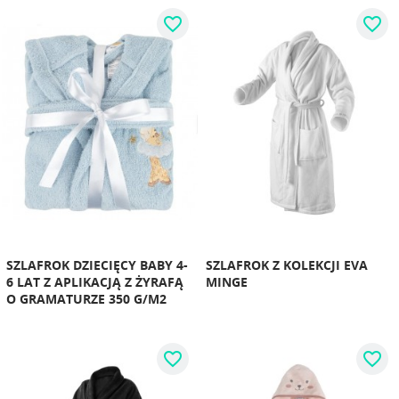
favorite_border
favorite_border
SZLAFROK DZIECIĘCY BABY 4-
SZLAFROK Z KOLEKCJI EVA
6 LAT Z APLIKACJĄ Z ŻYRAFĄ
MINGE
O GRAMATURZE 350 G/M2
favorite_border
favorite_border