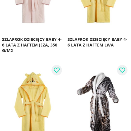
SZLAFROK DZIECIĘCY BABY 4-
SZLAFROK DZIECIĘCY BABY 4-
6 LATA Z HAFTEM JEŻA, 350
6 LATA Z HAFTEM LWA
G/M2
favorite_border
favorite_border