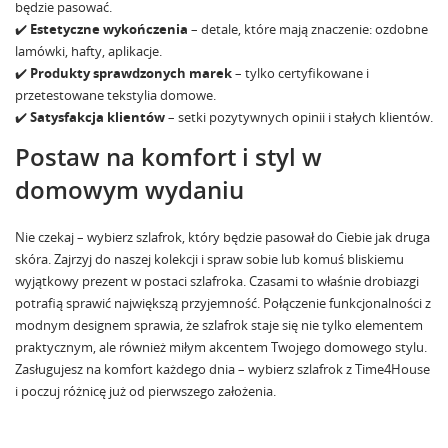
będzie pasować.
✔️
Estetyczne wykończenia
– detale, które mają znaczenie: ozdobne
lamówki, hafty, aplikacje.
✔️
Produkty sprawdzonych marek
– tylko certyfikowane i
przetestowane tekstylia domowe.
✔️
Satysfakcja klientów
– setki pozytywnych opinii i stałych klientów.
Postaw na komfort i styl w
domowym wydaniu
Nie czekaj – wybierz szlafrok, który będzie pasował do Ciebie jak druga
skóra. Zajrzyj do naszej kolekcji i spraw sobie lub komuś bliskiemu
wyjątkowy prezent w postaci szlafroka. Czasami to właśnie drobiazgi
potrafią sprawić największą przyjemność. Połączenie funkcjonalności z
modnym designem sprawia, że szlafrok staje się nie tylko elementem
praktycznym, ale również miłym akcentem Twojego domowego stylu.
Zasługujesz na komfort każdego dnia – wybierz szlafrok z Time4House
i poczuj różnicę już od pierwszego założenia.