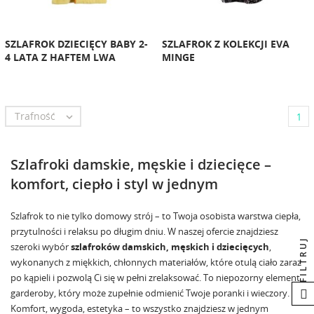
SZLAFROK DZIECIĘCY BABY 2-
SZLAFROK Z KOLEKCJI EVA
4 LATA Z HAFTEM LWA
MINGE
Trafność

1
Szlafroki damskie, męskie i dziecięce –
komfort, ciepło i styl w jednym
Szlafrok to nie tylko domowy strój – to Twoja osobista warstwa ciepła,
przytulności i relaksu po długim dniu. W naszej ofercie znajdziesz
FILTRUJ
szeroki wybór
szlafroków damskich, męskich i dziecięcych
,
wykonanych z miękkich, chłonnych materiałów, które otulą ciało zaraz
po kąpieli i pozwolą Ci się w pełni zrelaksować. To niepozorny element
garderoby, który może zupełnie odmienić Twoje poranki i wieczory.
Komfort, wygoda, estetyka – to wszystko znajdziesz w jednym