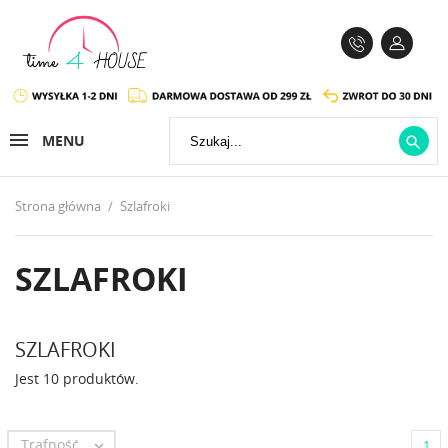
MENU

Strona główna
Szlafroki
SZLAFROKI
SZLAFROKI
Jest 10 produktów.
Trafność

1