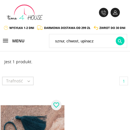
MENU

Jest 1 produkt.
Trafność

1
favorite_border