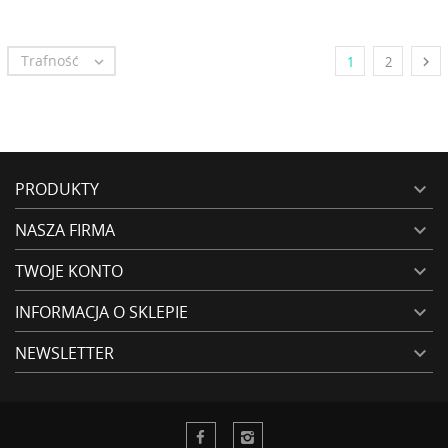
Trafność


1
2
PRODUKTY

NASZA FIRMA

TWOJE KONTO

INFORMACJA O SKLEPIE

NEWSLETTER
