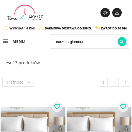
MENU

Jest 13 produktów.
Trafność


1
2
favorite_border
favorite_border