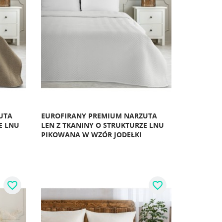
UTA
EUROFIRANY PREMIUM NARZUTA
E LNU
LEN Z TKANINY O STRUKTURZE LNU
PIKOWANA W WZÓR JODEŁKI
favorite_border
favorite_border