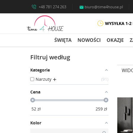
+48 781 274 263
biuro@time4house.pl

ŚWIĘTA
NOWOŚCI
OKAZJE
Z
Filtruj według
WID
Kategorie
Narzuty
91
Cena
52
zł
259
zł
Kolor