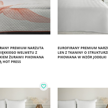
IRANY PREMIUM NARZUTA
EUROFIRANY PREMIUM NARZ
MIĘKKIEGO WELWETU Z
LEN Z TKANINY O STRUKTURZ
KIEM ŻURAWII PIKOWANA
PIKOWANA W WZÓR JODEŁKI
 HOT PRESS
favorite_border