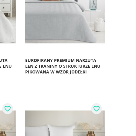
UTA
EUROFIRANY PREMIUM NARZUTA
E LNU
LEN Z TKANINY O STRUKTURZE LNU
PIKOWANA W WZÓR JODEŁKI
favorite_border
favorite_border