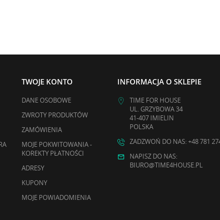
TWOJE KONTO
INFORMACJA O SKLEPIE
DANE OSOBOWE
TIME FOR HOUSE
UL. GRZYBOWA 34
ZWROTY PRODUKTÓW
41-407 IMIELIN
POLSKA
ZAMÓWIENIA
ZADZWOŃ DO NAS: +48 781 27
RA
MOJE POKWITOWANIA -
KOREKTY PŁATNOŚCI
NAPISZ DO NAS:
BIURO@TIME4HOUSE.PL
ADRESY
KUPONY
MOJE POWIADOMIENIA