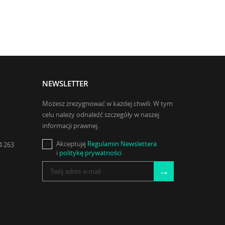
NEWSLETTER
Możesz zrezygnować w każdej chwili. W tym
celu należy odnaleźć szczegóły w naszej
informacji prawnej.
Akceptuję
Regulamin Newslettera
4 263
i
politykę prywatności