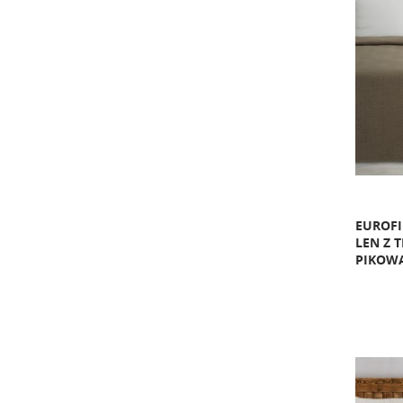
EUROF
LEN Z 
PIKOWA