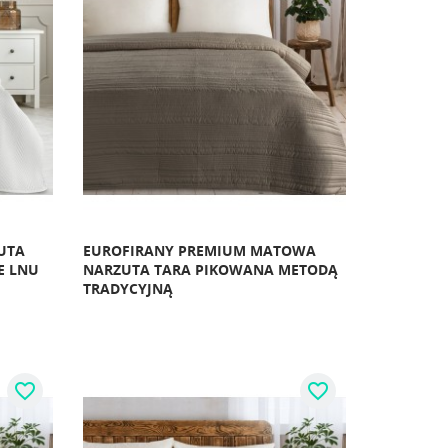
UTA
EUROFIRANY PREMIUM MATOWA
E LNU
NARZUTA TARA PIKOWANA METODĄ
TRADYCYJNĄ
favorite_border
favorite_border