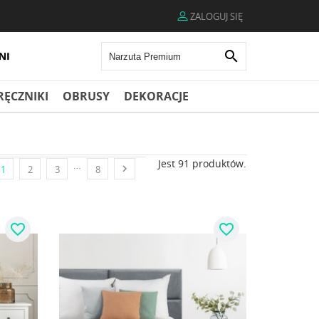
ZALOGUJ SIĘ

RĘCZNIKI
OBRUSY
DEKORACJE
Jest 91 produktów.
…

1
2
3
8
favorite_border
favorite_border