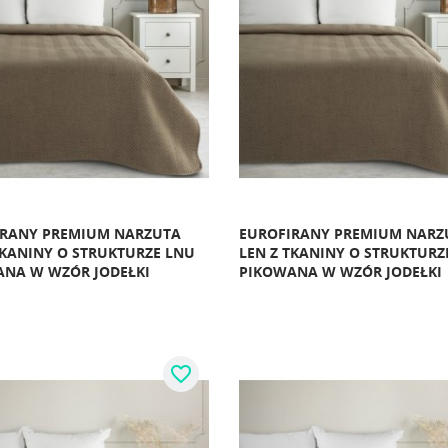
IRANY PREMIUM NARZUTA
EUROFIRANY PREMIUM NARZ
TKANINY O STRUKTURZE LNU
LEN Z TKANINY O STRUKTURZ
NA W WZÓR JODEŁKI
PIKOWANA W WZÓR JODEŁKI
favorite_border