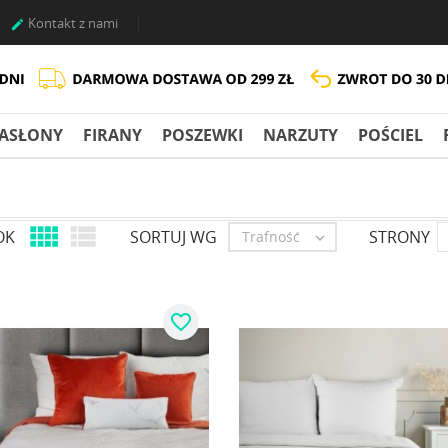
Kontakt z nami

ASŁONY
FIRANY
POSZEWKI
NARZUTY
POŚCIEL


OK
SORTUJ WG
STRONY
Trafność

favorite_border