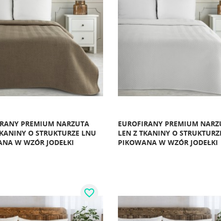
IRANY PREMIUM NARZUTA
EUROFIRANY PREMIUM NARZ
TKANINY O STRUKTURZE LNU
LEN Z TKANINY O STRUKTURZ
NA W WZÓR JODEŁKI
PIKOWANA W WZÓR JODEŁKI
favorite_border