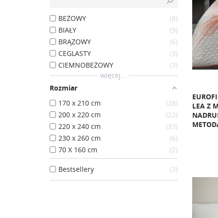
BEŻOWY
8
BIAŁY
9
BRĄZOWY
6
CEGLASTY
3
CIEMNOBEŻOWY
3
więcej...
Rozmiar
EUROF
170 x 210 cm
28
LEA Z 
200 x 220 cm
22
NADRU
METODĄ
220 x 240 cm
33
230 x 260 cm
6
70 X 160 cm
2
Bestsellery
3