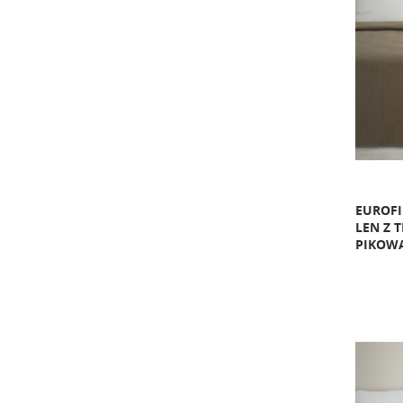
EUROF
LEN Z 
PIKOWA