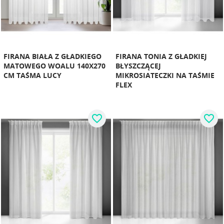
FIRANA BIAŁA Z GŁADKIEGO
FIRANA TONIA Z GŁADKIEJ
MATOWEGO WOALU 140X270
BŁYSZCZĄCEJ
CM TAŚMA LUCY
MIKROSIATECZKI NA TAŚMIE
FLEX
favorite_border
favorite_border