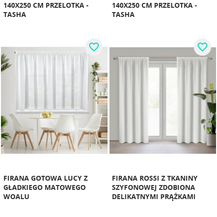
140X250 CM PRZELOTKA -
140X250 CM PRZELOTKA -
TASHA
TASHA
favorite_border
favorite_border
FIRANA GOTOWA LUCY Z
FIRANA ROSSI Z TKANINY
GŁADKIEGO MATOWEGO
SZYFONOWEJ ZDOBIONA
WOALU
DELIKATNYMI PRĄŻKAMI