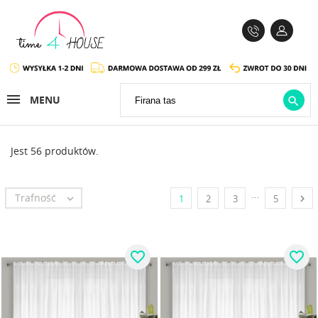
MENU

Jest 56 produktów.
…
Trafność


1
2
3
5
favorite_border
favorite_border