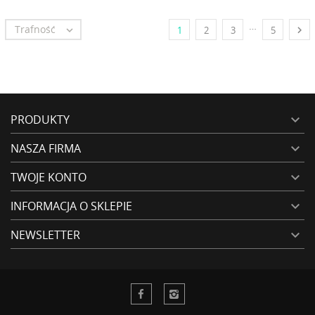
…
Trafność


1
2
3
5
PRODUKTY

NASZA FIRMA

TWOJE KONTO

INFORMACJA O SKLEPIE

NEWSLETTER
