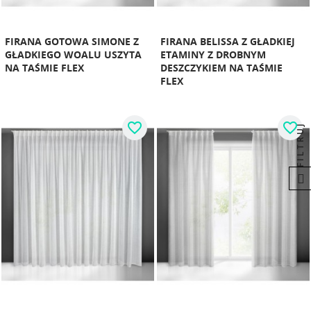
FIRANA GOTOWA SIMONE Z
FIRANA BELISSA Z GŁADKIEJ
GŁADKIEGO WOALU USZYTA
ETAMINY Z DROBNYM
NA TAŚMIE FLEX
DESZCZYKIEM NA TAŚMIE
FLEX
favorite_border
favorite_border
FILTRUJ